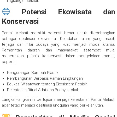
lingkungan sekitar.
Potensi Ekowisata dan
Konservasi
Pantai Melasti memiliki potensi besar untuk dikembangkan
sebagai destinasi ekowisata. Keindahan alam yang masih
terjaga dan nilai budaya yang kuat menjadi modal utama.
Pemerintah daerah dan masyarakat setempat mulai
menerapkan prinsip konservasi dalam pengelolaan pantai,
seperti:
Pengurangan Sampah Plastik
Pembangunan Berbasis Ramah Lingkungan
Edukasi Wisatawan tentang Ekosistem Pesisir
Pelestarian Ritual Adat dan Budaya Lokal
Langkah-langkah ini bertujuan menjaga kelestarian Pantai Melasti
agar tetap menjadi destinasi unggulan yang berkelanjutan.