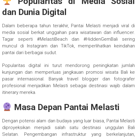
Popularitas di Media Sosial
dan Dunia Digital
Dalam beberapa tahun terakhir, Pantai Melasti menjadi viral di
media sosial berkat unggahan para wisatawan dan influencer.
Tagar seperti #MelastiBeach dan #HiddenGemBali sering
muncul di Instagram dan TikTok, memperlihatkan keindahan
pantai dari berbagai sudut.
Popularitas digital ini turut mendorong peningkatan jumlah
kunjungan dan memperluas jangkauan promosi wisata Bali ke
pasar internasional. Banyak travel blogger dan fotografer
profesional menjadikan Melasti sebagai destinasi wajib dalam
itinerary mereka.
Masa Depan Pantai Melasti
Dengan potensi alam dan budaya yang luar biasa, Pantai Melasti
diproyeksikan menjadi salah satu destinasi unggulan Bali
Selatan. Pengembangan infrastruktur yang berkelanjutan,