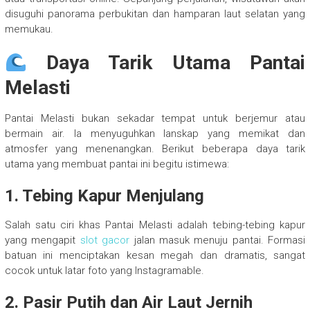
disuguhi panorama perbukitan dan hamparan laut selatan yang
memukau.
Daya Tarik Utama Pantai
Melasti
Pantai Melasti bukan sekadar tempat untuk berjemur atau
bermain air. Ia menyuguhkan lanskap yang memikat dan
atmosfer yang menenangkan. Berikut beberapa daya tarik
utama yang membuat pantai ini begitu istimewa:
1. Tebing Kapur Menjulang
Salah satu ciri khas Pantai Melasti adalah tebing-tebing kapur
yang mengapit
slot gacor
jalan masuk menuju pantai. Formasi
batuan ini menciptakan kesan megah dan dramatis, sangat
cocok untuk latar foto yang Instagramable.
2. Pasir Putih dan Air Laut Jernih